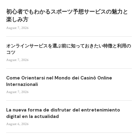
初心者でもわかるスポーツ予想サービスの魅力と
楽しみ方
August 7, 2026
オンラインサービスを選ぶ前に知っておきたい特徴と利用の
コツ
August 7, 2026
Come Orientarsi nel Mondo dei Casinò Online
Internazionali
August 7, 2026
La nueva forma de disfrutar del entretenimiento
digital en la actualidad
August 6, 2026