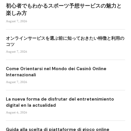
初心者でもわかるスポーツ予想サービスの魅力と
楽しみ方
August 7, 2026
オンラインサービスを選ぶ前に知っておきたい特徴と利用の
コツ
August 7, 2026
Come Orientarsi nel Mondo dei Casinò Online
Internazionali
August 7, 2026
La nueva forma de disfrutar del entretenimiento
digital en la actualidad
August 6, 2026
Guida alla scelta di piattaforme di gioco online